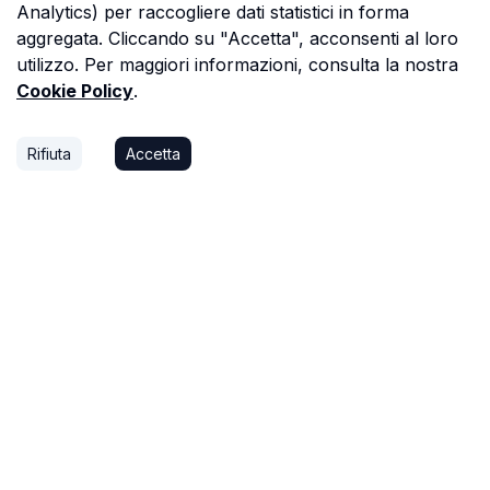
Analytics) per raccogliere dati statistici in forma
aggregata. Cliccando su "Accetta", acconsenti al loro
utilizzo. Per maggiori informazioni, consulta la nostra
Cookie Policy
.
Rifiuta
Accetta
P.S.
Ogni ora che passi a cercare dati in una
perizia è un'ora che non dedichi a trovare il
prossimo affare, o a stare con la tua famiglia.
Astalista ti restituisce quel tempo.
Riprenditelo.
Privacy Policy
Cookie Policy
Termini di Servizio