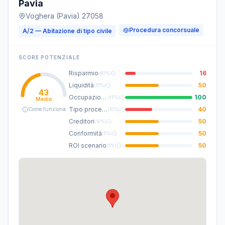
Pavia
Voghera (Pavia) 27058
Procedura concorsuale
A/2 — Abitazione di tipo civile
SCORE POTENZIALE
Risparmio
16
(
40%
)
Liquidità
50
(
15%
)
43
Occupazione
100
(
15%
)
Medio
Tipo procedura
40
Come funziona
(
10%
)
Creditori
50
(
10%
)
Conformità
50
(
5%
)
ROI scenario
50
(
5%
)