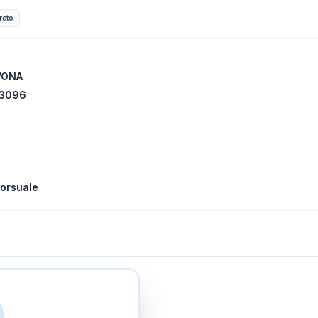
reto
AVONA
 3096
orsuale