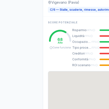
Vigevano (Pavia)
C/6 — Stalle, scuderie, rimesse, autori
SCORE POTENZIALE
Risparmio
(
40%
)
Liquidità
(
15%
)
68
Occupazione
(
15%
)
Alto
Tipo procedura
Come funziona
(
10%
)
Creditori
(
10%
)
Conformità
(
5%
)
ROI scenario
(
5%
)