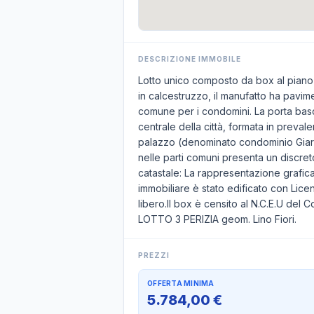
DESCRIZIONE IMMOBILE
Lotto unico composto da box al piano 
in calcestruzzo, il manufatto ha pavime
comune per i condomini. La porta bascul
centrale della città, formata in prevalen
palazzo (denominato condominio Giardin
nelle parti comuni presenta un discret
catastale: La rappresentazione grafica 
immobiliare è stato edificato con Lice
libero.Il box è censito al N.C.E.U del
LOTTO 3 PERIZIA geom. Lino Fiori.
PREZZI
OFFERTA MINIMA
5.784,00 €