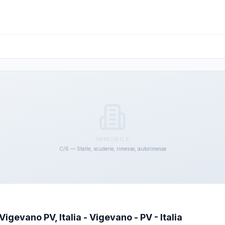
IMMOBILE
C/6 — Stalle, scuderie, rimesse, autorimesse
gevano PV, Italia - Vigevano - PV - Italia