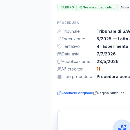
LIBERO
Nessun abuso critico
disc
PROCEDURA
Tribunale
:
Tribunale di S
Esecuzione
:
5/2025 — Lotto
Tentativo
:
4° Esperimento
Data asta
:
7/7/2026
Pubblicazione
:
28/5/2026
N° creditori
:
11
Tipo procedura
:
Procedura conc
Annuncio originale
Pagina pubblica