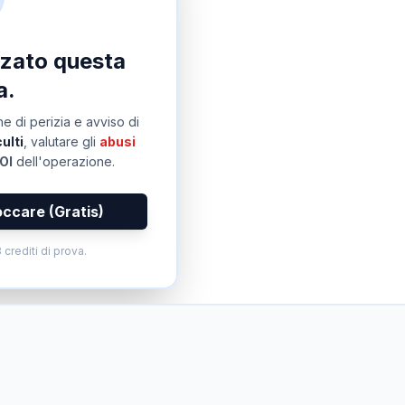
izzato questa
a.
e di perizia e avviso di
ulti
, valutare gli
abusi
OI
dell'operazione.
occare (Gratis)
 crediti di prova.