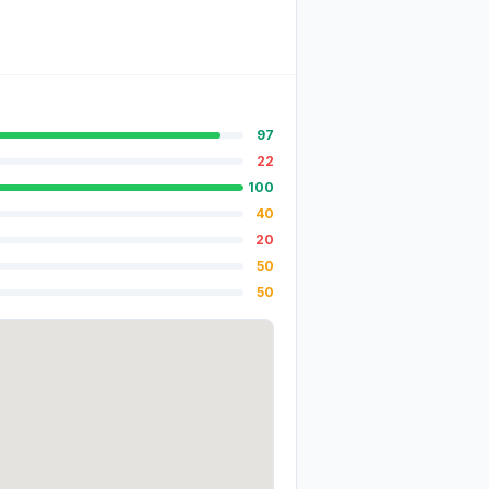
97
22
100
40
20
50
50