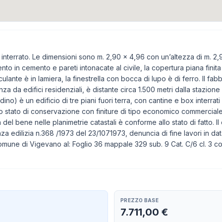
interrato. Le dimensioni sono m. 2,90 x 4,96 con un’altezza di m. 2,
nto in cemento e pareti intonacate al civile, la copertura piana finit
ante è in lamiera, la finestrella con bocca di lupo è di ferro. Il fabb
za da edifici residenziali, è distante circa 1.500 metri dalla stazione f
o) è un edificio di tre piani fuori terra, con cantine e box interrati
o stato di conservazione con finiture di tipo economico commerciale 
del bene nelle planimetrie catastali è conforme allo stato di fatto. Il 
nza edilizia n.368 /1973 del 23/1071973, denuncia di fine lavori in d
 Comune di Vigevano al: Foglio 36 mappale 329 sub. 9 Cat. C/6 cl. 3 co
PREZZO BASE
7.711,00 €