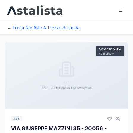
← Torna Alle Aste A
Trezzo Sulladda
Sconto
29
%
vs mercato
A/3
A/3 — Abitazione di tipo economico
A/3
VIA GIUSEPPE MAZZINI 35 - 20056 -