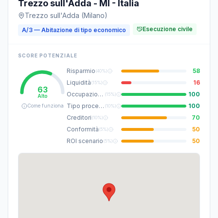
Trezzo sull'Adda - MI - Italia
Trezzo sull'Adda (Milano)
Esecuzione civile
A/3 — Abitazione di tipo economico
SCORE POTENZIALE
Risparmio
58
(
40%
)
Liquidità
16
(
15%
)
63
Occupazione
100
(
15%
)
Alto
Tipo procedura
100
Come funziona
(
10%
)
Creditori
70
(
10%
)
Conformità
50
(
5%
)
ROI scenario
50
(
5%
)