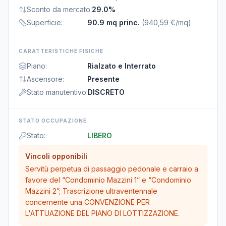
Sconto da mercato
:
29.0%
Superficie
:
90.9 mq princ.
(
940,59 €/mq
)
CARATTERISTICHE FISICHE
Piano
:
Rialzato e Interrato
Ascensore
:
Presente
Stato manutentivo
:
DISCRETO
STATO OCCUPAZIONE
Stato
:
LIBERO
Vincoli opponibili
Servitù perpetua di passaggio pedonale e carraio a
favore del “Condominio Mazzini 1” e “Condominio
Mazzini 2”; Trascrizione ultraventennale
concernente una CONVENZIONE PER
L'ATTUAZIONE DEL PIANO DI LOTTIZZAZIONE.