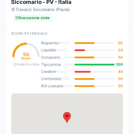
Siccomario - PV - Italia
Travacò Siccomario (Pavia)
Esecuzione civile
SCORE POTENZIALE
Risparmio
50
(
40%
)
Liquidità
26
(
15%
)
50
Occupazione
50
(
15%
)
Medio
Tipo procedura
100
Come funziona
(
10%
)
Creditori
40
(
10%
)
Conformità
50
(
5%
)
ROI scenario
50
(
5%
)