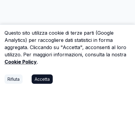
Questo sito utilizza cookie di terze parti (Google
Analytics) per raccogliere dati statistici in forma
aggregata. Cliccando su "Accetta", acconsenti al loro
utilizzo. Per maggiori informazioni, consulta la nostra
Cookie Policy
.
Rifiuta
Accetta
P.S.
Ogni ora che passi a cercare dati in una
perizia è un'ora che non dedichi a trovare il