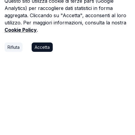
Questo sito utilizza cookie di terze parti (Google
Analytics) per raccogliere dati statistici in forma
aggregata. Cliccando su "Accetta", acconsenti al loro
utilizzo. Per maggiori informazioni, consulta la nostra
Cookie Policy
.
Rifiuta
Accetta
P.S.
Ogni ora che passi a cercare dati in una
perizia è un'ora che non dedichi a trovare il
prossimo affare, o a stare con la tua famiglia.
Astalista ti restituisce quel tempo.
Riprenditelo.
Privacy Policy
Cookie Policy
Termini di Servizio