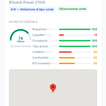
Suardi (Pavia) 27030
Esecuzione civile
A/6 — Abitazione di tipo rurale
SCORE POTENZIALE
Risparmio
100
(
40%
)
Liquidità
16
(
15%
)
76
Occupazione
100
(
15%
)
Ottimo
Tipo procedura
100
Come funziona
(
10%
)
Creditori
40
(
10%
)
Conformità
50
(
5%
)
ROI scenario
50
(
5%
)