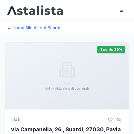
← Torna Alle Aste A
Suardi
Sconto
36
%
A/6
A/6 — Abitazione di tipo rurale
A/6
via Campanella, 26 , Suardi, 27030, Pavia