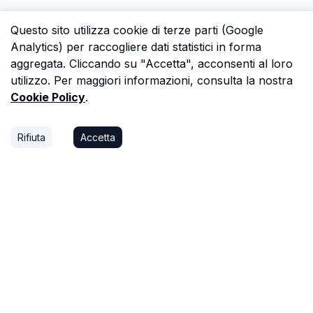
Questo sito utilizza cookie di terze parti (Google
Analytics) per raccogliere dati statistici in forma
aggregata. Cliccando su "Accetta", acconsenti al loro
utilizzo. Per maggiori informazioni, consulta la nostra
Cookie Policy
.
Rifiuta
Accetta
P.S.
Ogni ora che passi a cercare dati in una
perizia è un'ora che non dedichi a trovare il
prossimo affare, o a stare con la tua famiglia.
Astalista ti restituisce quel tempo.
Riprenditelo.