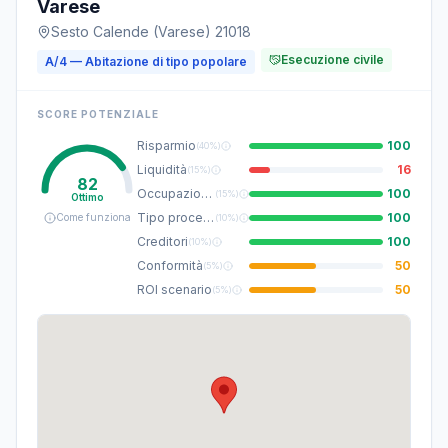
Varese
Sesto Calende (Varese) 21018
Esecuzione civile
A/4 — Abitazione di tipo popolare
SCORE POTENZIALE
Risparmio
100
(
40%
)
Liquidità
16
(
15%
)
82
Occupazione
100
(
15%
)
Ottimo
Tipo procedura
100
Come funziona
(
10%
)
Creditori
100
(
10%
)
Conformità
50
(
5%
)
ROI scenario
50
(
5%
)