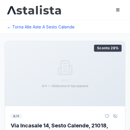
← Torna Alle Aste A
Sesto Calende
Sconto
28
%
A/4
A/4 — Abitazione di tipo popolare
A/4
Via Incasale 14, Sesto Calende, 21018,