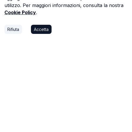
utilizzo. Per maggiori informazioni, consulta la nostra
Cookie Policy
.
Rifiuta
Accetta
P.S.
Ogni ora che passi a cercare dati in una
perizia è un'ora che non dedichi a trovare il
prossimo affare, o a stare con la tua famiglia.
Astalista ti restituisce quel tempo.
Riprenditelo.
Privacy Policy
Cookie Policy
Termini di Servizio
©
2026
Astalista. Tutti i diritti
v1.3.22
riservati.