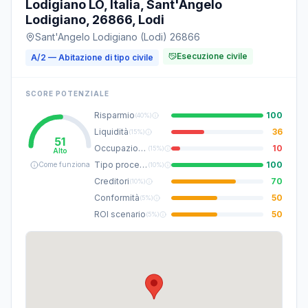
Lodigiano LO, Italia, Sant'Angelo
Lodigiano, 26866, Lodi
Sant'Angelo Lodigiano (Lodi) 26866
Esecuzione civile
A/2 — Abitazione di tipo civile
SCORE POTENZIALE
Risparmio
100
(
40%
)
Liquidità
36
(
15%
)
51
Occupazione
10
(
15%
)
Alto
Tipo procedura
100
Come funziona
(
10%
)
Creditori
70
(
10%
)
Conformità
50
(
5%
)
ROI scenario
50
(
5%
)