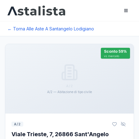
← Torna Alle Aste A
Santangelo Lodigiano
Sconto
59
%
vs mercato
A/2
A/2 — Abitazione di tipo civile
A/2
Viale Trieste, 7, 26866 Sant'Angelo