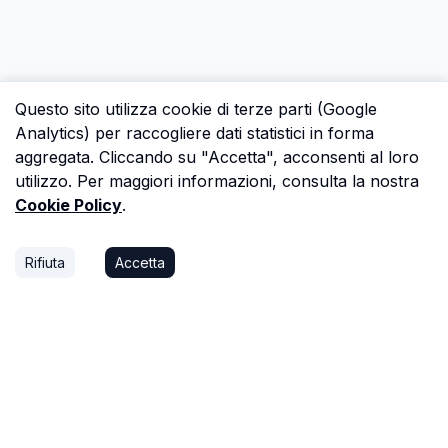
Questo sito utilizza cookie di terze parti (Google
Analytics) per raccogliere dati statistici in forma
aggregata. Cliccando su "Accetta", acconsenti al loro
utilizzo. Per maggiori informazioni, consulta la nostra
Cookie Policy
.
Rifiuta
Accetta
P.S.
Ogni ora che passi a cercare dati in una
perizia è un'ora che non dedichi a trovare il