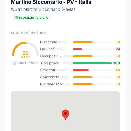
Martino Siccomario - PV - Italia
San Martino Siccomario (Pavia)
Esecuzione civile
SCORE POTENZIALE
Risparmio
50
(
40%
)
Liquidità
24
(
15%
)
50
Occupazione
50
(
15%
)
Medio
Tipo procedura
100
Come funziona
(
10%
)
Creditori
40
(
10%
)
Conformità
50
(
5%
)
ROI scenario
50
(
5%
)