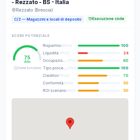
- Rezzato - BS - Italia
Rezzato (Brescia)
Esecuzione civile
C/2 — Magazzini e locali di deposito
SCORE POTENZIALE
Risparmio
100
(
40%
)
Liquidità
24
(
15%
)
75
Occupazione
60
(
15%
)
Alto
Tipo procedura
100
Come funziona
(
10%
)
Creditori
70
(
10%
)
Conformità
50
(
5%
)
ROI scenario
50
(
5%
)