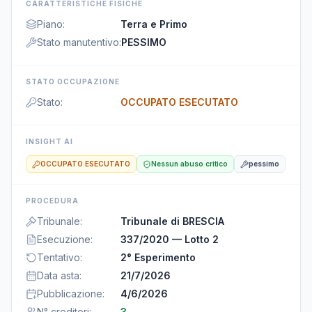
CARATTERISTICHE FISICHE
Piano
:
Terra e Primo
Stato manutentivo
:
PESSIMO
STATO OCCUPAZIONE
Stato
:
OCCUPATO ESECUTATO
INSIGHT AI
OCCUPATO ESECUTATO
Nessun abuso critico
pessimo
PROCEDURA
Tribunale
:
Tribunale di BRESCIA
Esecuzione
:
337/2020 — Lotto 2
Tentativo
:
2° Esperimento
Data asta
:
21/7/2026
Pubblicazione
:
4/6/2026
N° creditori
:
3