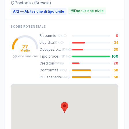
Pontoglio (Brescia)
Esecuzione civile
A/2 — Abitazione di tipo civile
SCORE POTENZIALE
Risparmio
0
(
40%
)
Liquidità
34
(
15%
)
27
Occupazione
30
(
15%
)
Medio
Tipo procedura
100
Come funziona
(
10%
)
Creditori
20
(
10%
)
Conformità
50
(
5%
)
ROI scenario
50
(
5%
)