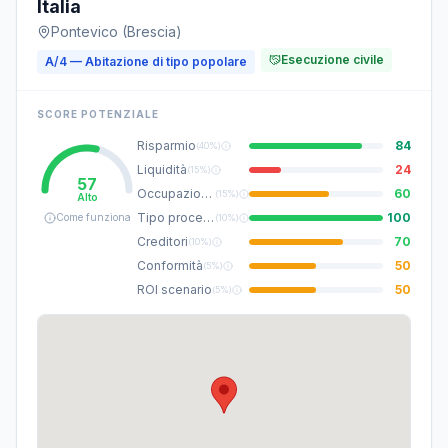
Italia
Pontevico (Brescia)
Esecuzione civile
A/4 — Abitazione di tipo popolare
SCORE POTENZIALE
Risparmio
84
(
40%
)
Liquidità
24
(
15%
)
57
Occupazione
60
(
15%
)
Alto
Tipo procedura
100
Come funziona
(
10%
)
Creditori
70
(
10%
)
Conformità
50
(
5%
)
ROI scenario
50
(
5%
)