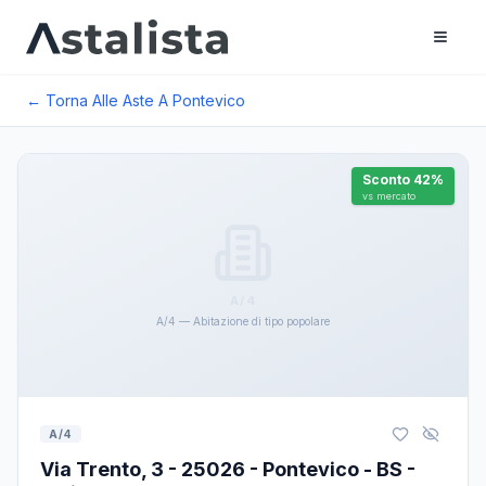
← Torna Alle Aste A
Pontevico
Sconto
42
%
vs mercato
A/4
A/4 — Abitazione di tipo popolare
A/4
Via Trento, 3 - 25026 - Pontevico - BS -