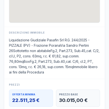
DESCRIZIONE IMMOBILE
Liquidazione Giudiziale Pasafin Srl R.G. 244/2025 -
PIZZALE (PV) - Frazione PoranaVia Sandro Pertini
26Sottotetto non abitabileFg.2, Part.273, Sub.45,cat. C/2,
cl.U, P2, cons. 63mq, r.c. € 61,82, sup.comm.
76,80mqBoxFg.2, Part.273, Sub.40,cat. C/6, cl.2, PT,
cons. 13mq, r.c. € 26,18, sup.comm. 15mqImmobile libero
ai fini della Procedura
PREZZI
OFFERTA MINIMA
PREZZO BASE
22.511,25 €
30.015,00 €