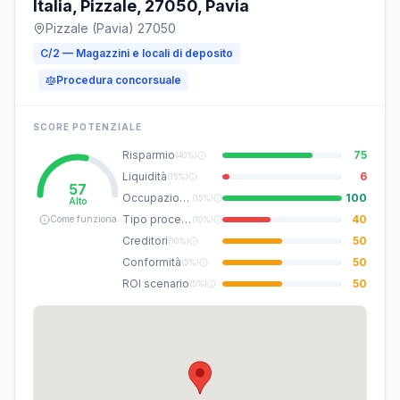
Italia, Pizzale, 27050, Pavia
Pizzale (Pavia) 27050
C/2 — Magazzini e locali di deposito
Procedura concorsuale
SCORE POTENZIALE
Risparmio
75
(
40%
)
Liquidità
6
(
15%
)
57
Occupazione
100
(
15%
)
Alto
Tipo procedura
40
Come funziona
(
10%
)
Creditori
50
(
10%
)
Conformità
50
(
5%
)
ROI scenario
50
(
5%
)