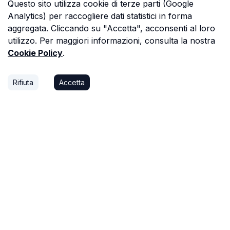
Questo sito utilizza cookie di terze parti (Google
Analytics) per raccogliere dati statistici in forma
aggregata. Cliccando su "Accetta", acconsenti al loro
utilizzo. Per maggiori informazioni, consulta la nostra
Cookie Policy
.
Rifiuta
Accetta
P.S.
Ogni ora che passi a cercare dati in una
perizia è un'ora che non dedichi a trovare il
prossimo affare, o a stare con la tua famiglia.
Astalista ti restituisce quel tempo.
Riprenditelo.
Privacy Policy
Cookie Policy
Termini di Servizio