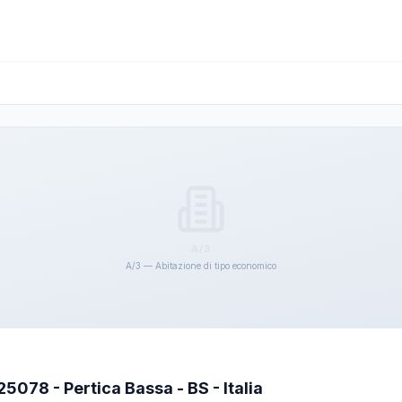
A/3
A/3 — Abitazione di tipo economico
5078 - Pertica Bassa - BS - Italia