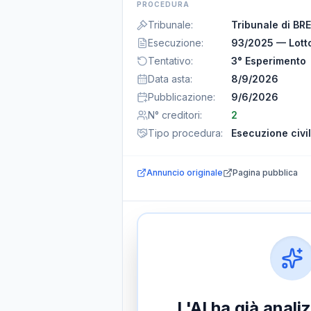
PROCEDURA
Tribunale
:
Tribunale di BR
Esecuzione
:
93/2025 — Lotto
Tentativo
:
3° Esperimento
Data asta
:
8/9/2026
Pubblicazione
:
9/6/2026
N° creditori
:
2
Tipo procedura
:
Esecuzione civi
Annuncio originale
Pagina pubblica
L'AI ha già anal