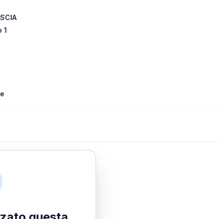
ESCIA
 1
le
izzato questa