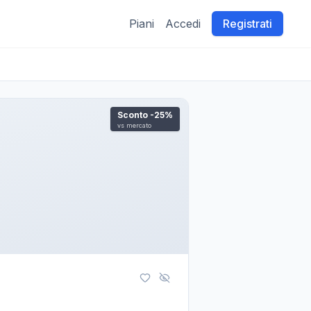
Piani
Accedi
Registrati
Sconto
-25
%
vs mercato