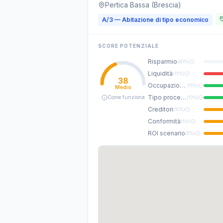
Pertica Bassa (Brescia)
A/3 — Abitazione di tipo economico
SCORE POTENZIALE
Risparmio
(
40%
)
Liquidità
(
15%
)
38
Occupazione
(
15%
)
Medio
Tipo procedura
Come funziona
(
10%
)
Creditori
(
10%
)
Conformità
(
5%
)
ROI scenario
(
5%
)