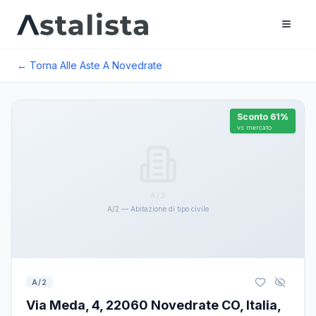
← Torna Alle Aste A
Novedrate
Sconto
61
%
vs mercato
A/2
A/2 — Abitazione di tipo civile
A/2
Via Meda, 4, 22060 Novedrate CO, Italia,