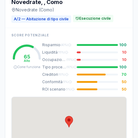
Novedrate, , Como
Novedrate (Como)
Esecuzione civile
A/2 — Abitazione di tipo civile
SCORE POTENZIALE
Risparmio
100
(
40%
)
Liquidità
10
(
15%
)
65
Occupazione
10
(
15%
)
Alto
Tipo procedura
100
Come funziona
(
10%
)
Creditori
70
(
10%
)
Conformità
50
(
5%
)
ROI scenario
50
(
5%
)