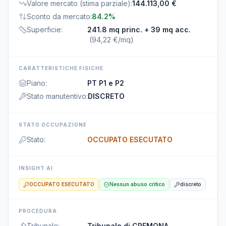
Valore mercato (stima parziale)
:
144.113,00 €
Sconto da mercato
:
84.2%
Superficie
:
241.8 mq princ.
+ 39 mq acc.
(
94,22 €/mq
)
CARATTERISTICHE FISICHE
Piano
:
PT P1 e P2
Stato manutentivo
:
DISCRETO
STATO OCCUPAZIONE
Stato
:
OCCUPATO ESECUTATO
INSIGHT AI
OCCUPATO ESECUTATO
Nessun abuso critico
discreto
PROCEDURA
Tribunale
:
Tribunale di CREMONA