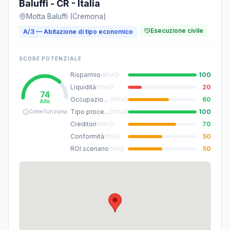
Baluffi - CR - Italia
Motta Baluffi (Cremona)
Esecuzione civile
A/3 — Abitazione di tipo economico
SCORE POTENZIALE
Risparmio
100
(
40%
)
Liquidità
20
(
15%
)
74
Occupazione
60
(
15%
)
Alto
Tipo procedura
100
Come funziona
(
10%
)
Creditori
70
(
10%
)
Conformità
50
(
5%
)
ROI scenario
50
(
5%
)