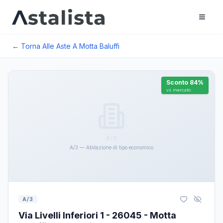
← Torna Alle Aste A
Motta Baluffi
Sconto
84
%
vs mercato
A/3
A/3 — Abitazione di tipo economico
A/3
Via Livelli Inferiori 1 - 26045 - Motta