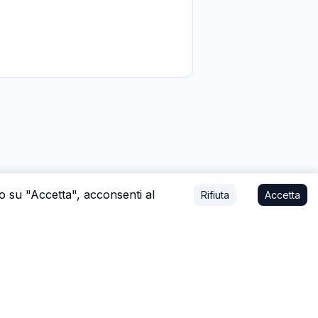
do su "Accetta", acconsenti al
Rifiuta
Accetta
mo affare, o a stare con la tua famiglia.