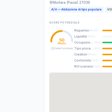
Mortara (Pavia) 27036
A/4 — Abitazione di tipo popolare
VO
SCORE POTENZIALE
Risparmio
(
40%
)
Liquidità
(
15%
)
50
Occupazione
(
15%
)
Medio
Tipo procedura
Come funziona
(
10%
)
Creditori
(
10%
)
Conformità
(
5%
)
ROI scenario
(
5%
)