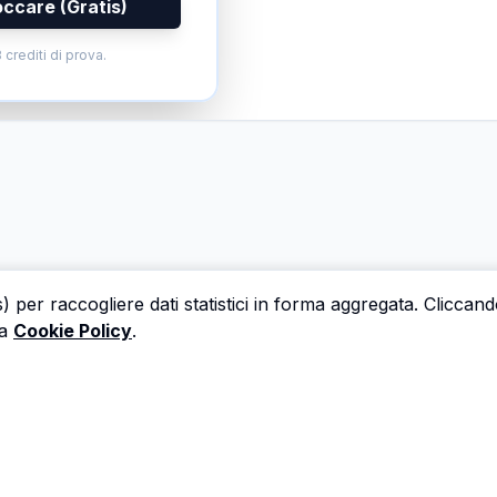
occare (Gratis)
 crediti di prova.
s) per raccogliere dati statistici in forma aggregata. Cliccan
a
Cookie Policy
.
 una perizia è un'ora che non dedichi a trovare il prossi