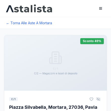
← Torna Alle Aste A
Mortara
Sconto
49
%
C/1
C/2 — Magazzini e locali di deposito
C/1
Piazza Silvabella, Mortara, 27036, Pavia