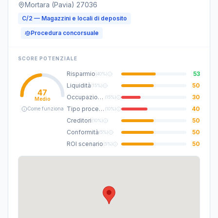
Mortara (Pavia) 27036
C/2 — Magazzini e locali di deposito
Procedura concorsuale
SCORE POTENZIALE
Risparmio
53
(
40%
)
Liquidità
50
(
15%
)
47
Occupazione
30
(
15%
)
Medio
Tipo procedura
40
Come funziona
(
10%
)
Creditori
50
(
10%
)
Conformità
50
(
5%
)
ROI scenario
50
(
5%
)