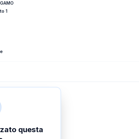
ERGAMO
to 1
le
izzato questa