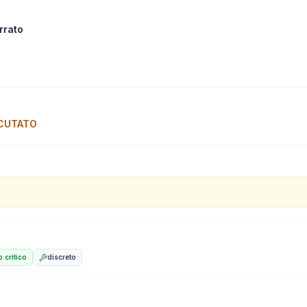
rrato
CUTATO
 critico
discreto