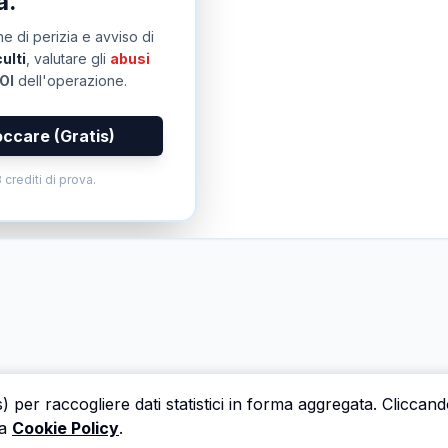
a.
e di perizia e avviso di
ulti
, valutare gli
abusi
OI
dell'operazione.
occare (Gratis)
 crediti di prova.
s) per raccogliere dati statistici in forma aggregata. Cliccan
a
Cookie Policy
.