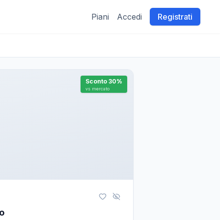
Piani
Accedi
Registrati
Sconto
30
%
vs mercato
mo