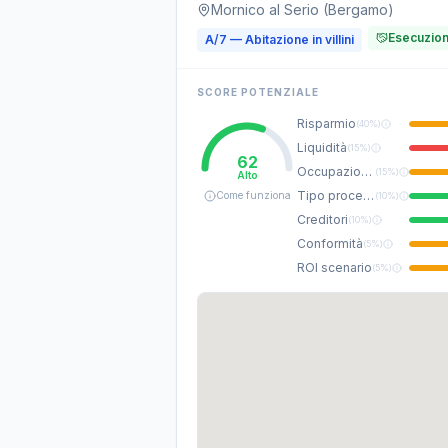
Mornico al Serio (Bergamo)
Esecuzion
A/7 — Abitazione in villini
SCORE POTENZIALE
Risparmio
(
40%
)
Liquidità
(
15%
)
62
Occupazione
(
15%
)
Alto
Tipo procedura
Come funziona
(
10%
)
Creditori
(
10%
)
Conformità
(
5%
)
ROI scenario
(
5%
)