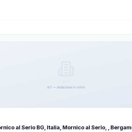
A/7
A/7 — Abitazione in villini
nico al Serio BG, Italia, Mornico al Serio, , Berga