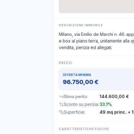
DESCRIZIONE IMMOBILE
Milano, via Emilio de Marchi n. 46: a
e box al piano terra, unitamente alla qu
vendita, perizia ed allegati.
PREZZI
OFFERTA MINIMA
96.750,00 €
Stima perito
:
144.600,00 €
Sconto su perizia
:
33.1%
Superficie
:
49 mq princ.
+ 1
CARATTERISTICHE FISICHE