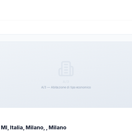
A/3
A/3 — Abitazione di tipo economico
I, Italia, Milano, , Milano