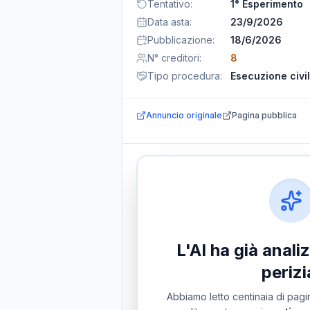
Tentativo
:
1° Esperimento
Data asta
:
23/9/2026
Pubblicazione
:
18/6/2026
N° creditori
:
8
Tipo procedura
:
Esecuzione civi
Annuncio originale
Pagina pubblica
L'AI ha già anal
perizi
Abbiamo letto centinaia di pagin