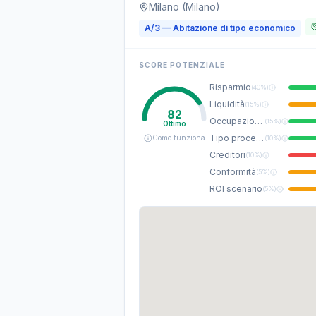
Milano (Milano)
A/3 — Abitazione di tipo economico
SCORE POTENZIALE
Risparmio
(
40%
)
Liquidità
(
15%
)
82
Occupazione
(
15%
)
Ottimo
Tipo procedura
Come funziona
(
10%
)
Creditori
(
10%
)
Conformità
(
5%
)
ROI scenario
(
5%
)