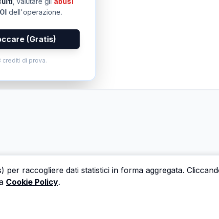
ulti
, valutare gli
abusi
OI
dell'operazione.
occare (Gratis)
 crediti di prova.
s) per raccogliere dati statistici in forma aggregata. Cliccan
a
Cookie Policy
.