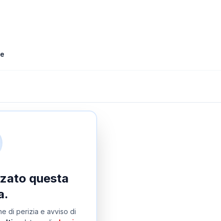
le
izzato questa
a.
e di perizia e avviso di