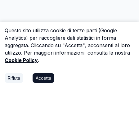
Questo sito utilizza cookie di terze parti (Google
Analytics) per raccogliere dati statistici in forma
aggregata. Cliccando su "Accetta", acconsenti al loro
utilizzo. Per maggiori informazioni, consulta la nostra
Cookie Policy
.
Rifiuta
Accetta
P.S.
Ogni ora che passi a cercare dati in una
perizia è un'ora che non dedichi a trovare il
prossimo affare, o a stare con la tua famiglia.