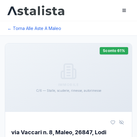
← Torna Alle Aste A
Maleo
Sconto
61
%
IMMOBILE
C/6 — Stalle, scuderie, rimesse, autorimesse
via Vaccari n. 8, Maleo, 26847, Lodi