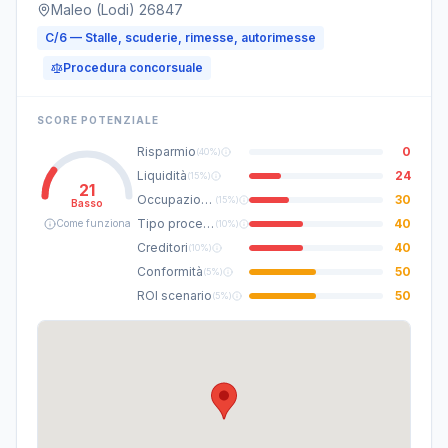
Maleo (Lodi) 26847
C/6 — Stalle, scuderie, rimesse, autorimesse
Procedura concorsuale
SCORE POTENZIALE
Risparmio
0
(
40%
)
Liquidità
24
(
15%
)
21
Occupazione
30
(
15%
)
Basso
Tipo procedura
40
Come funziona
(
10%
)
Creditori
40
(
10%
)
Conformità
50
(
5%
)
ROI scenario
50
(
5%
)