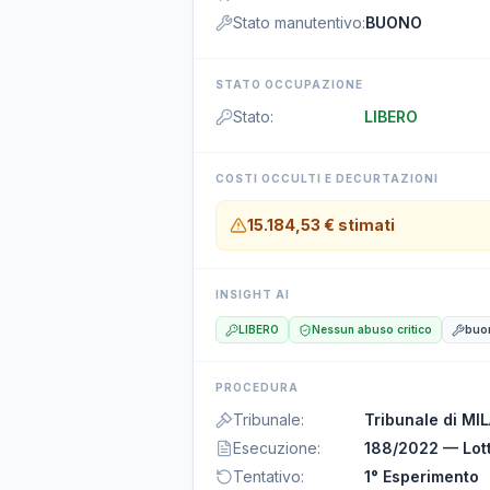
Stato manutentivo
:
BUONO
STATO OCCUPAZIONE
Stato
:
LIBERO
COSTI OCCULTI E DECURTAZIONI
15.184,53 €
stimati
INSIGHT AI
LIBERO
Nessun abuso critico
buo
PROCEDURA
Tribunale
:
Tribunale di MI
Esecuzione
:
188/2022 — Lot
Tentativo
:
1° Esperimento