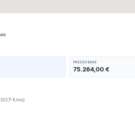
cale
PREZZO BASE
75.264,00 €
(
323,11 €/mq
)