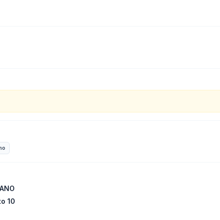
no
LANO
to 10