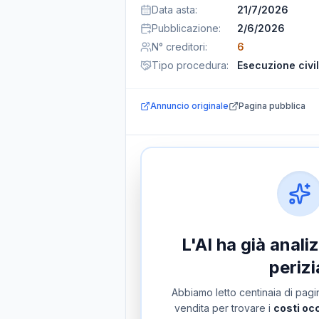
Data asta
:
21/7/2026
Pubblicazione
:
2/6/2026
N° creditori
:
6
Tipo procedura
:
Esecuzione civi
Annuncio originale
Pagina pubblica
L'AI ha già anal
perizi
Abbiamo letto centinaia di pagin
vendita per trovare i
costi occ