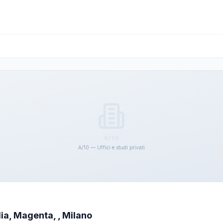
A/10
A/10 — Uffici e studi privati
lia, Magenta, , Milano