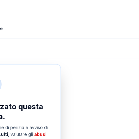
le
izzato questa
a.
e di perizia e avviso di
ulti
, valutare gli
abusi