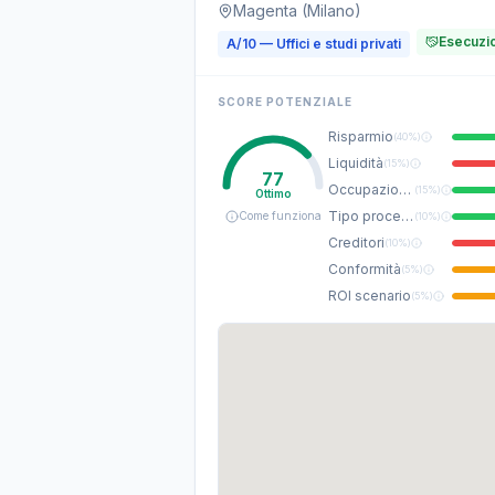
Magenta (Milano)
Esecuzio
A/10 — Uffici e studi privati
SCORE POTENZIALE
Risparmio
(
40%
)
Liquidità
(
15%
)
77
Occupazione
(
15%
)
Ottimo
Tipo procedura
Come funziona
(
10%
)
Creditori
(
10%
)
Conformità
(
5%
)
ROI scenario
(
5%
)