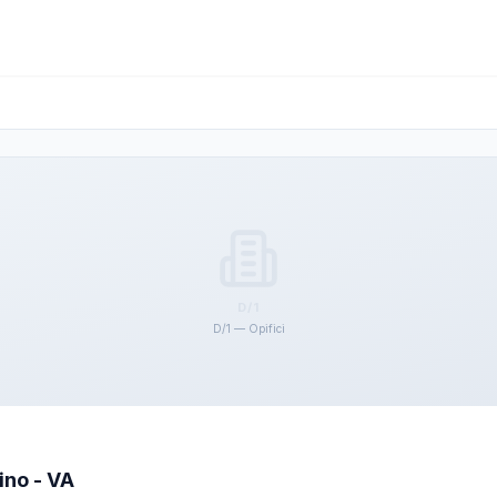
D/1
D/1 — Opifici
uino - VA