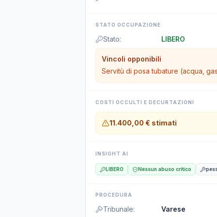
STATO OCCUPAZIONE
Stato
:
LIBERO
Vincoli opponibili
Servitù di posa tubature (acqua, gas,
COSTI OCCULTI E DECURTAZIONI
11.400,00 €
stimati
INSIGHT AI
LIBERO
Nessun abuso critico
pes
PROCEDURA
Tribunale
:
Varese