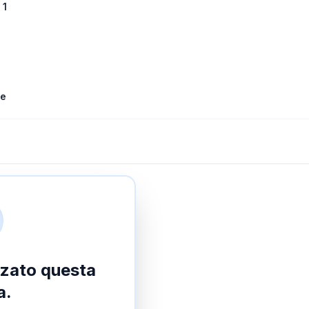
 1
le
izzato questa
a.