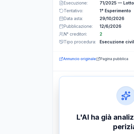
Esecuzione
:
71/2025 — Lotto
Tentativo
:
1° Esperimento
Data asta
:
29/10/2026
Pubblicazione
:
12/6/2026
N° creditori
:
2
Tipo procedura
:
Esecuzione civi
Annuncio originale
Pagina pubblica
L'AI ha già anal
perizi