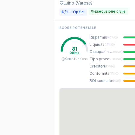
Luino (Varese)
Esecuzione civile
D/1 — Opifici
SCORE POTENZIALE
Risparmio
(
40%
)
Liquidità
(
15%
)
81
Occupazione
(
15%
)
Ottimo
Tipo procedura
Come funziona
(
10%
)
Creditori
(
10%
)
Conformità
(
5%
)
ROI scenario
(
5%
)