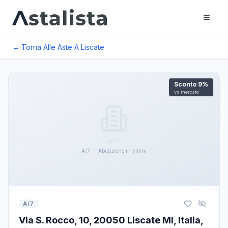
← Torna Alle Aste A
Liscate
Sconto
9
%
vs mercato
A/7
A/7 — Abitazione in villini
A/7
Via S. Rocco, 10, 20050 Liscate MI, Italia,