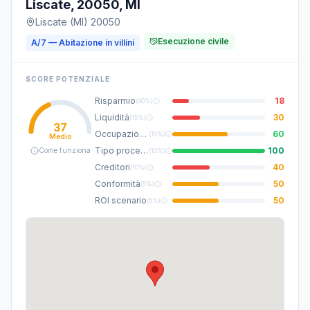
Liscate, 20050, MI
Liscate (MI) 20050
Esecuzione civile
A/7 — Abitazione in villini
SCORE POTENZIALE
Risparmio
18
(
40%
)
Liquidità
30
(
15%
)
37
Occupazione
60
(
15%
)
Medio
Tipo procedura
100
Come funziona
(
10%
)
Creditori
40
(
10%
)
Conformità
50
(
5%
)
ROI scenario
50
(
5%
)