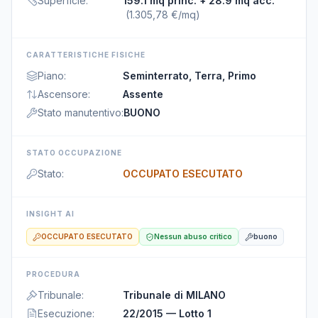
Superficie
:
159.1 mq princ.
+ 28.9 mq acc.
(
1.305,78 €/mq
)
CARATTERISTICHE FISICHE
Piano
:
Seminterrato, Terra, Primo
Ascensore
:
Assente
Stato manutentivo
:
BUONO
STATO OCCUPAZIONE
Stato
:
OCCUPATO ESECUTATO
INSIGHT AI
OCCUPATO ESECUTATO
Nessun abuso critico
buono
PROCEDURA
Tribunale
:
Tribunale di MILANO
Esecuzione
:
22/2015 — Lotto 1