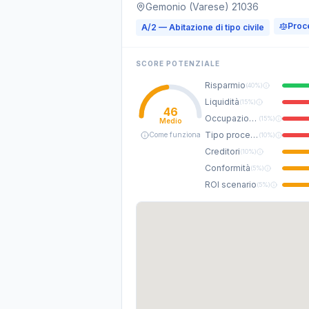
Gemonio (Varese) 21036
Proc
A/2 — Abitazione di tipo civile
SCORE POTENZIALE
Risparmio
(
40%
)
Liquidità
(
15%
)
46
Occupazione
(
15%
)
Medio
Tipo procedura
Come funziona
(
10%
)
Creditori
(
10%
)
Conformità
(
5%
)
ROI scenario
(
5%
)