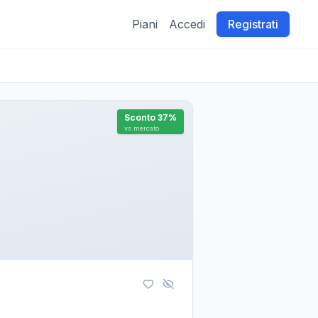
Piani
Accedi
Registrati
Sconto
37
%
vs mercato