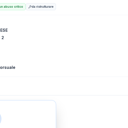
n abuso critico
da ristrutturare
RESE
 2
orsuale