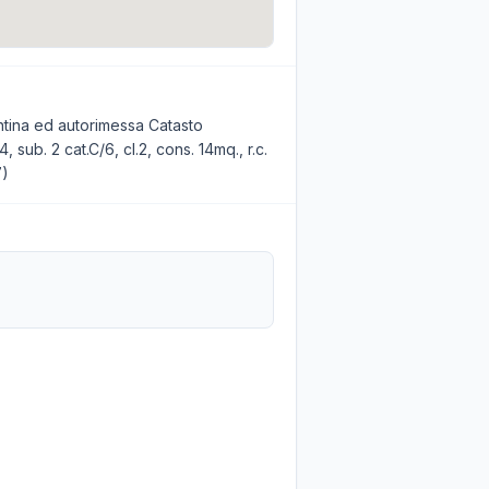
ntina ed autorimessa Catasto
 sub. 2 cat.C/6, cl.2, cons. 14mq., r.c.
7)