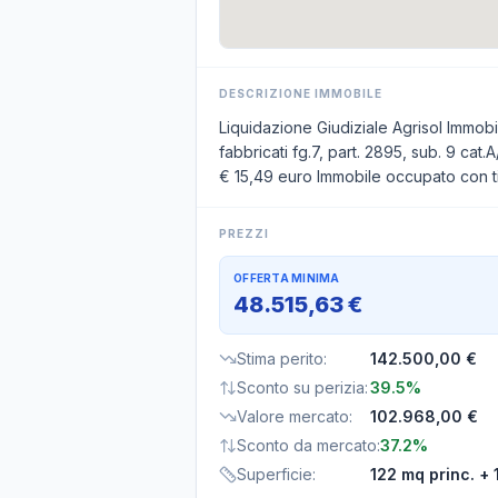
DESCRIZIONE IMMOBILE
Liquidazione Giudiziale Agrisol Immob
fabbricati fg.7, part. 2895, sub. 9 cat.
€ 15,49 euro Immobile occupato con ti
PREZZI
OFFERTA MINIMA
48.515,63 €
Stima perito
:
142.500,00 €
Sconto su perizia
:
39.5%
Valore mercato
:
102.968,00 €
Sconto da mercato
:
37.2%
Superficie
:
122 mq princ.
+ 