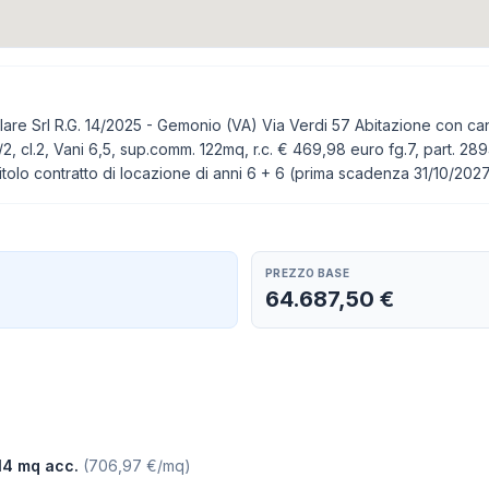
ilare Srl R.G. 14/2025 - Gemonio (VA) Via Verdi 57 Abitazione con ca
A/2, cl.2, Vani 6,5, sup.comm. 122mq, r.c. € 469,98 euro fg.7, part. 2894,
tolo contratto di locazione di anni 6 + 6 (prima scadenza 31/10/202
PREZZO BASE
64.687,50 €
14 mq acc.
(
706,97 €/mq
)