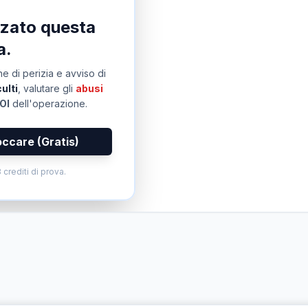
izzato questa
a.
e di perizia e avviso di
ulti
, valutare gli
abusi
OI
dell'operazione.
occare (Gratis)
 crediti di prova.