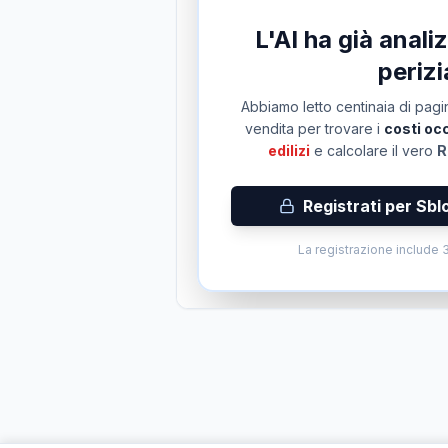
L'AI ha già anal
perizi
Abbiamo letto centinaia di pagin
vendita per trovare i
costi occ
edilizi
e calcolare il vero
R
Registrati per Sbl
La registrazione include 3