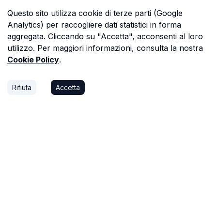
Questo sito utilizza cookie di terze parti (Google
Analytics) per raccogliere dati statistici in forma
aggregata. Cliccando su "Accetta", acconsenti al loro
utilizzo. Per maggiori informazioni, consulta la nostra
Cookie Policy
.
Rifiuta
Accetta
P.S.
Ogni ora che passi a cercare dati in una
perizia è un'ora che non dedichi a trovare il
prossimo affare, o a stare con la tua famiglia.
Astalista ti restituisce quel tempo.
Riprenditelo.