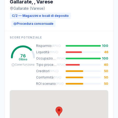
Gallarate, , Varese
Gallarate (Varese)
C/2 — Magazzini e locali di deposito
Procedura concorsuale
SCORE POTENZIALE
Risparmio
100
(
40%
)
Liquidità
46
(
15%
)
76
Occupazione
100
(
15%
)
Ottimo
Tipo procedura
40
Come funziona
(
10%
)
Creditori
50
(
10%
)
Conformità
50
(
5%
)
ROI scenario
50
(
5%
)