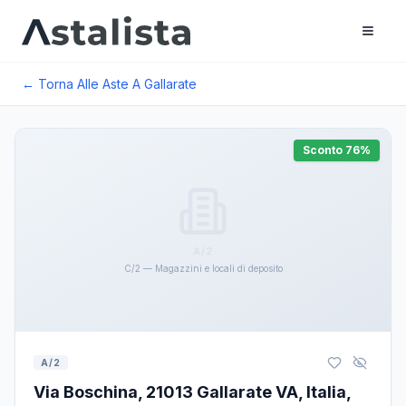
← Torna Alle Aste A
Gallarate
Sconto
76
%
A/2
C/2 — Magazzini e locali di deposito
A/2
Via Boschina, 21013 Gallarate VA, Italia,