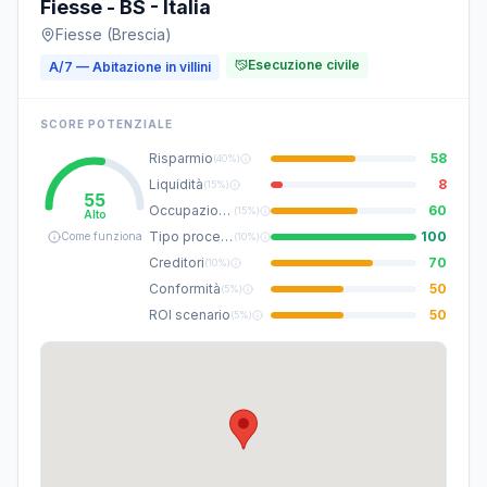
Fiesse - BS - Italia
Fiesse (Brescia)
Esecuzione civile
A/7 — Abitazione in villini
SCORE POTENZIALE
Risparmio
58
(
40%
)
Liquidità
8
(
15%
)
55
Occupazione
60
(
15%
)
Alto
Tipo procedura
100
Come funziona
(
10%
)
Creditori
70
(
10%
)
Conformità
50
(
5%
)
ROI scenario
50
(
5%
)