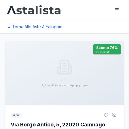
← Torna Alle Aste A
Faloppio
Sconto
76
%
vs mercato
A/4
A/4 — Abitazione di tipo popolare
A/4
Via Borgo Antico, 5, 22020 Camnago-