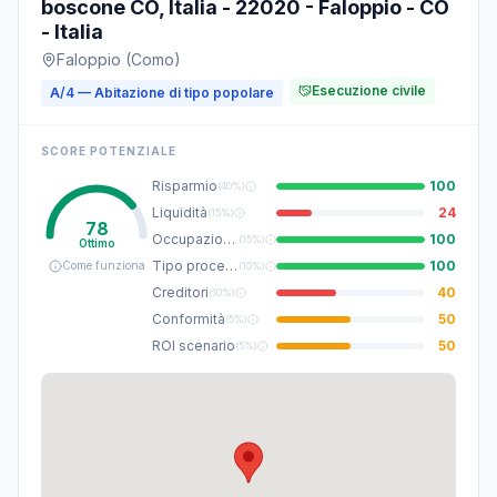
boscone CO, Italia - 22020 - Faloppio - CO
- Italia
Faloppio (Como)
Esecuzione civile
A/4 — Abitazione di tipo popolare
SCORE POTENZIALE
Risparmio
100
(
40%
)
Liquidità
24
(
15%
)
78
Occupazione
100
(
15%
)
Ottimo
Tipo procedura
100
Come funziona
(
10%
)
Creditori
40
(
10%
)
Conformità
50
(
5%
)
ROI scenario
50
(
5%
)