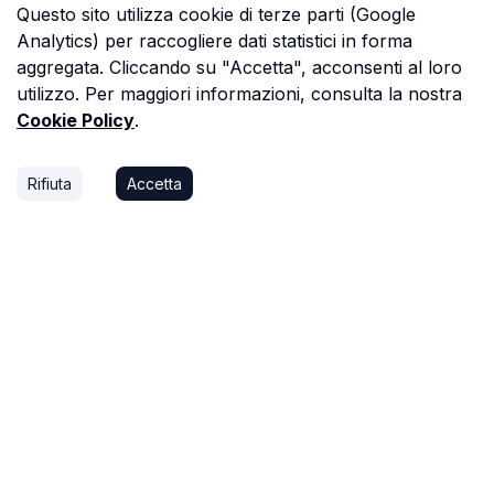
Questo sito utilizza cookie di terze parti (Google
Analytics) per raccogliere dati statistici in forma
aggregata. Cliccando su "Accetta", acconsenti al loro
utilizzo. Per maggiori informazioni, consulta la nostra
Cookie Policy
.
Rifiuta
Accetta
P.S.
Ogni ora che passi a cercare dati in una
perizia è un'ora che non dedichi a trovare il
prossimo affare, o a stare con la tua famiglia.
Astalista ti restituisce quel tempo.
Riprenditelo.
Privacy Policy
Cookie Policy
Termini di Servizio