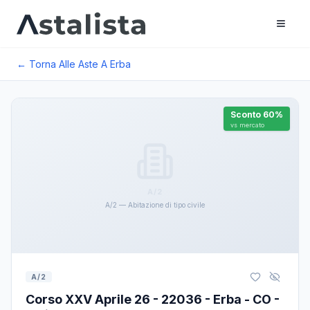
← Torna Alle Aste A
Erba
Sconto
60
%
vs mercato
A/2
A/2 — Abitazione di tipo civile
A/2
Corso XXV Aprile 26 - 22036 - Erba - CO -