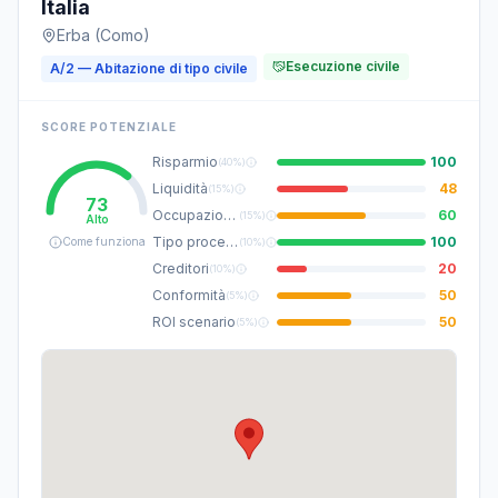
Italia
Erba (Como)
Esecuzione civile
A/2 — Abitazione di tipo civile
SCORE POTENZIALE
Risparmio
100
(
40%
)
Liquidità
48
(
15%
)
73
Occupazione
60
(
15%
)
Alto
Tipo procedura
100
Come funziona
(
10%
)
Creditori
20
(
10%
)
Conformità
50
(
5%
)
ROI scenario
50
(
5%
)