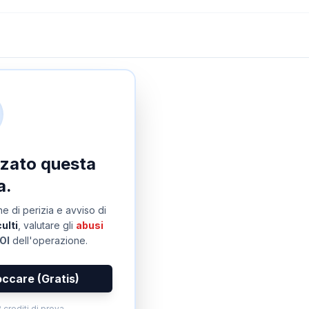
izzato questa
a.
e di perizia e avviso di
ulti
, valutare gli
abusi
OI
dell'operazione.
occare (Gratis)
 crediti di prova.