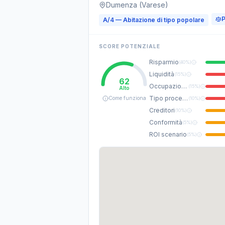
Dumenza (Varese)
P
A/4 — Abitazione di tipo popolare
SCORE POTENZIALE
Risparmio
(
40%
)
Liquidità
(
15%
)
62
Occupazione
(
15%
)
Alto
Tipo procedura
Come funziona
(
10%
)
Creditori
(
10%
)
Conformità
(
5%
)
ROI scenario
(
5%
)