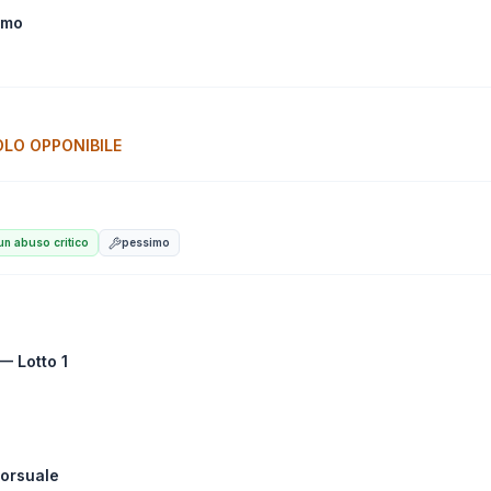
imo
LO OPPONIBILE
n abuso critico
pessimo
— Lotto 1
orsuale