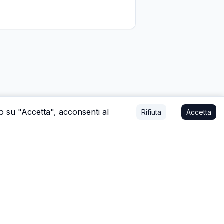
do su "Accetta", acconsenti al
Rifiuta
Accetta
mo affare, o a stare con la tua famiglia.