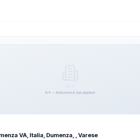
A/4
A/4 — Abitazione di tipo popolare
enza VA, Italia, Dumenza, , Varese