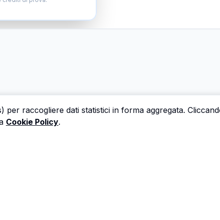
s) per raccogliere dati statistici in forma aggregata. Cliccan
a
Cookie Policy
.
 una perizia è un'ora che non dedichi a trovare il prossi
Astalista ti restituisce quel tempo.
Riprenditelo.