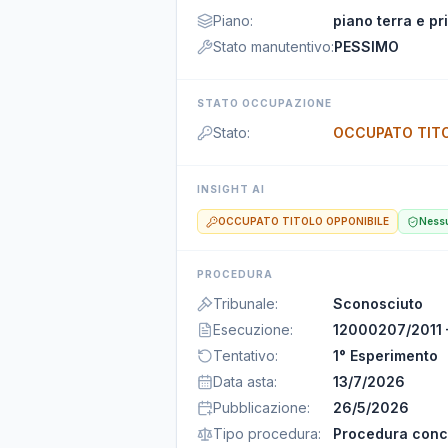
Piano
:
piano terra e pr
Stato manutentivo
:
PESSIMO
STATO OCCUPAZIONE
Stato
:
OCCUPATO TITO
INSIGHT AI
OCCUPATO TITOLO OPPONIBILE
Nessu
PROCEDURA
Tribunale
:
Sconosciuto
Esecuzione
:
12000207/2011 
Tentativo
:
1° Esperimento
Data asta
:
13/7/2026
Pubblicazione
:
26/5/2026
Tipo procedura
:
Procedura conc