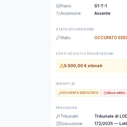
Piano
:
S1-T-1
Ascensore
:
Assente
STATO OCCUPAZIONE
Stato
:
OCCUPATO ESE
COSTI OCCULTI E DECURTAZIONI
5.500,00 €
stimati
INSIGHT AI
OCCUPATO ESECUTATO
Abusi edilizi
PROCEDURA
Tribunale
:
Tribunale di LOD
Esecuzione
:
172/2025 — Lott