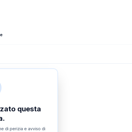
le
izzato questa
a.
e di perizia e avviso di