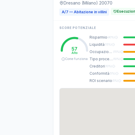
Dresano (Milano) 20070
Esecuzion
A/7 — Abitazione in villini
SCORE POTENZIALE
Risparmio
(
40%
)
Liquidità
(
15%
)
57
Occupazione
(
15%
)
Alto
Tipo procedura
Come funziona
(
10%
)
Creditori
(
10%
)
Conformità
(
5%
)
ROI scenario
(
5%
)