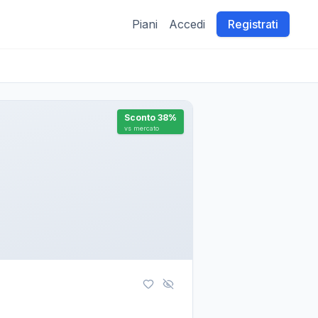
Piani
Accedi
Registrati
Sconto
38
%
vs mercato