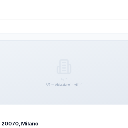
A/7
A/7 — Abitazione in villini
, 20070, Milano