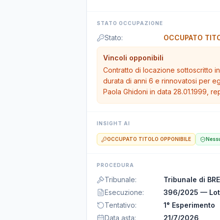
STATO OCCUPAZIONE
Stato
:
OCCUPATO TITO
Vincoli opponibili
Contratto di locazione sottoscritto in
durata di anni 6 e rinnovatosi per e
Paola Ghidoni in data 28.01.1999, rep
INSIGHT AI
OCCUPATO TITOLO OPPONIBILE
Nessu
PROCEDURA
Tribunale
:
Tribunale di BR
Esecuzione
:
396/2025 — Lot
Tentativo
:
1° Esperimento
Data asta
:
21/7/2026