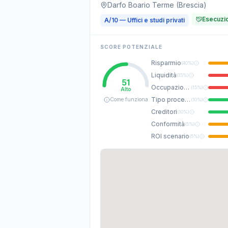
Darfo Boario Terme (Brescia)
Esecuzio
A/10 — Uffici e studi privati
SCORE POTENZIALE
Risparmio
(
40%
)
Liquidità
(
15%
)
51
Occupazione
(
15%
)
Alto
Tipo procedura
Come funziona
(
10%
)
Creditori
(
10%
)
Conformità
(
5%
)
ROI scenario
(
5%
)