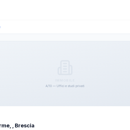
e
IMMOBILE
A/10 — Uffici e studi privati
rme, , Brescia