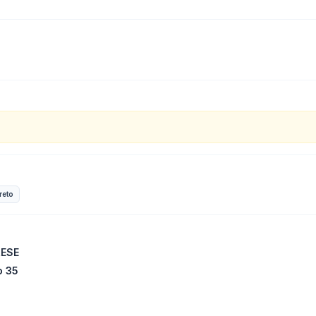
reto
RESE
o 35