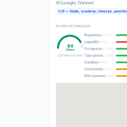
Cuveglio (Varese)
C/6 — Stalle, scuderie, rimesse, autori
SCORE POTENZIALE
Risparmio
(
40%
)
Liquidità
(
15%
)
84
Occupazione
(
15%
)
Ottimo
Tipo procedura
Come funziona
(
10%
)
Creditori
(
10%
)
Conformità
(
5%
)
ROI scenario
(
5%
)