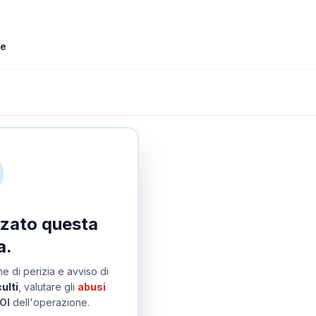
le
izzato questa
a.
e di perizia e avviso di
ulti
, valutare gli
abusi
OI
dell'operazione.