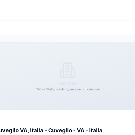
IMMOBILE
C/6 — Stalle, scuderie, rimesse, autorimesse
eglio VA, Italia - Cuveglio - VA - Italia