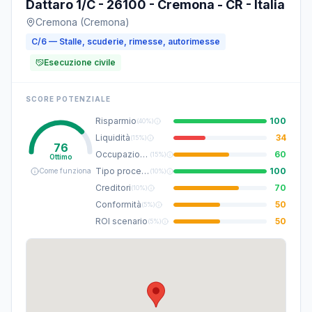
Dattaro 1/C - 26100 - Cremona - CR - Italia
Cremona (Cremona)
C/6 — Stalle, scuderie, rimesse, autorimesse
Esecuzione civile
SCORE POTENZIALE
Risparmio
100
(
40%
)
Liquidità
34
(
15%
)
76
Occupazione
60
(
15%
)
Ottimo
Tipo procedura
100
Come funziona
(
10%
)
Creditori
70
(
10%
)
Conformità
50
(
5%
)
ROI scenario
50
(
5%
)