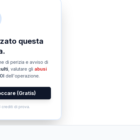
izzato questa
a.
e di perizia e avviso di
ulti
, valutare gli
abusi
OI
dell'operazione.
occare (Gratis)
 crediti di prova.