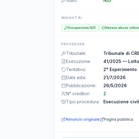
Stato
:
N/D
INSIGHT AI
Occupazione N/D
Nessun abuso critic
PROCEDURA
Tribunale
:
Tribunale di C
Esecuzione
:
41/2025 — Lotto
Tentativo
:
2° Esperimento
Data asta
:
21/7/2026
Pubblicazione
:
26/5/2026
N° creditori
:
2
Tipo procedura
:
Esecuzione civi
Annuncio originale
Pagina pubblica