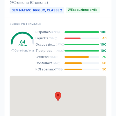
Cremona (Cremona)
Esecuzione civile
SEMINATIVO IRRIGUO, CLASSE 2
SCORE POTENZIALE
Risparmio
100
(
40%
)
Liquidità
46
(
15%
)
84
Occupazione
100
(
15%
)
Ottimo
Tipo procedura
100
Come funziona
(
10%
)
Creditori
70
(
10%
)
Conformità
50
(
5%
)
ROI scenario
50
(
5%
)