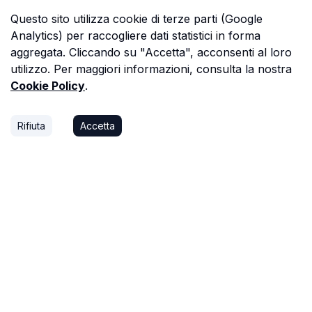
Questo sito utilizza cookie di terze parti (Google
Analytics) per raccogliere dati statistici in forma
aggregata. Cliccando su "Accetta", acconsenti al loro
utilizzo. Per maggiori informazioni, consulta la nostra
Cookie Policy
.
Rifiuta
Accetta
P.S.
Ogni ora che passi a cercare dati in una
perizia è un'ora che non dedichi a trovare il
prossimo affare, o a stare con la tua famiglia.
Astalista ti restituisce quel tempo.
Riprenditelo.