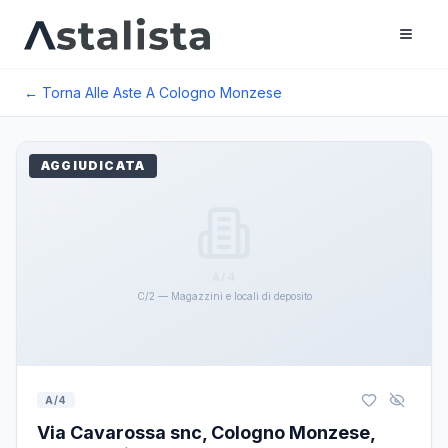
← Torna Alle Aste A
Cologno Monzese
AGGIUDICATA
A/4
C/2 — Magazzini e locali di deposito
A/4
Via Cavarossa snc, Cologno Monzese,