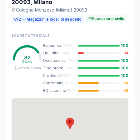
20093, Milano
Cologno Monzese (Milano) 20093
Esecuzione civile
C/2 — Magazzini e locali di deposito
SCORE POTENZIALE
Risparmio
100
(
40%
)
Liquidità
14
(
15%
)
82
Occupazione
100
(
15%
)
Ottimo
Tipo procedura
100
Come funziona
(
10%
)
Creditori
100
(
10%
)
Conformità
50
(
5%
)
ROI scenario
50
(
5%
)