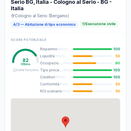
Serio BG, Italia - Cologno al Serio - BG -
Italia
Cologno al Serio (Bergamo)
Esecuzione civile
A/3 — Abitazione di tipo economico
SCORE POTENZIALE
Risparmio
100
(
40%
)
Liquidità
50
(
15%
)
82
Occupazione
60
(
15%
)
Ottimo
Tipo procedura
100
Come funziona
(
10%
)
Creditori
100
(
10%
)
Conformità
50
(
5%
)
ROI scenario
50
(
5%
)