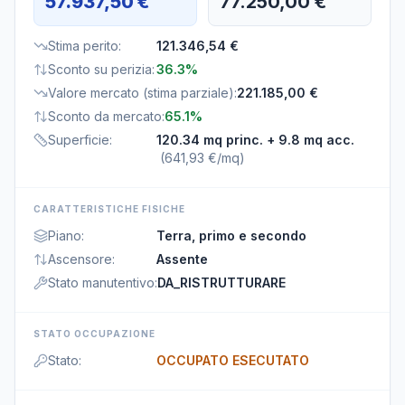
57.937,50 €
77.250,00 €
Stima perito
:
121.346,54 €
Sconto su perizia
:
36.3%
Valore mercato (stima parziale)
:
221.185,00 €
Sconto da mercato
:
65.1%
Superficie
:
120.34 mq princ.
+ 9.8 mq acc.
(
641,93 €/mq
)
CARATTERISTICHE FISICHE
Piano
:
Terra, primo e secondo
Ascensore
:
Assente
Stato manutentivo
:
DA_RISTRUTTURARE
STATO OCCUPAZIONE
Stato
:
OCCUPATO ESECUTATO