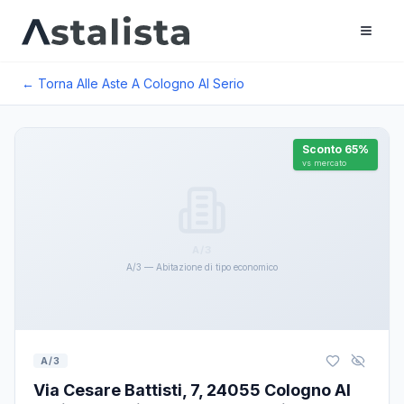
← Torna Alle Aste A
Cologno Al Serio
Sconto
65
%
vs mercato
A/3
A/3 — Abitazione di tipo economico
A/3
Via Cesare Battisti, 7, 24055 Cologno Al