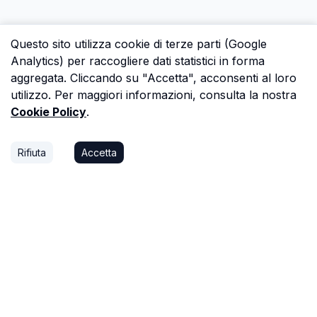
Questo sito utilizza cookie di terze parti (Google
Analytics) per raccogliere dati statistici in forma
aggregata. Cliccando su "Accetta", acconsenti al loro
utilizzo. Per maggiori informazioni, consulta la nostra
Cookie Policy
.
Rifiuta
Accetta
P.S.
Ogni ora che passi a cercare dati in una
perizia è un'ora che non dedichi a trovare il
prossimo affare, o a stare con la tua famiglia.
Astalista ti restituisce quel tempo.
Riprenditelo.