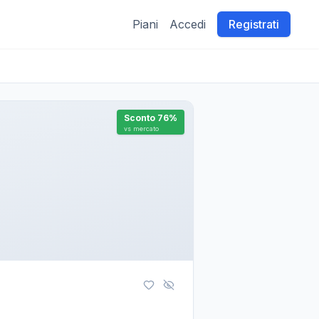
Piani
Accedi
Registrati
Sconto
76
%
vs mercato