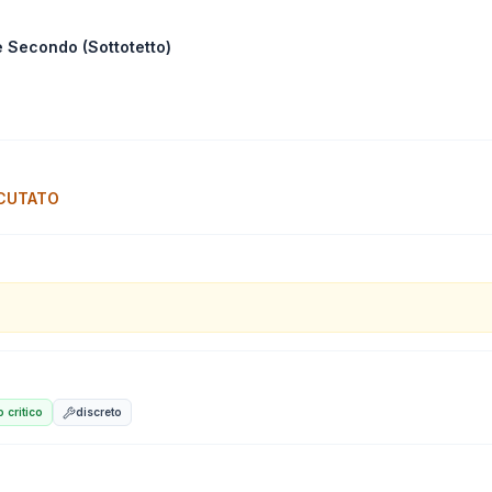
e Secondo (Sottotetto)
CUTATO
 critico
discreto