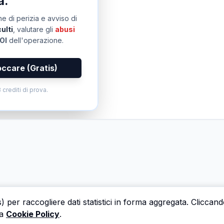
a.
e di perizia e avviso di
ulti
, valutare gli
abusi
OI
dell'operazione.
occare (Gratis)
 crediti di prova.
s) per raccogliere dati statistici in forma aggregata. Cliccan
a
Cookie Policy
.