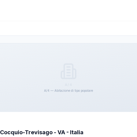
A/4
A/4 — Abitazione di tipo popolare
 Cocquio-Trevisago - VA - Italia