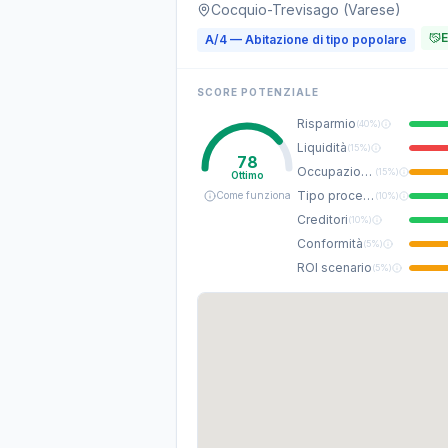
Cocquio-Trevisago (Varese)
E
A/4 — Abitazione di tipo popolare
SCORE POTENZIALE
Risparmio
(
40%
)
Liquidità
(
15%
)
78
Occupazione
(
15%
)
Ottimo
Tipo procedura
Come funziona
(
10%
)
Creditori
(
10%
)
Conformità
(
5%
)
ROI scenario
(
5%
)