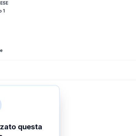
RESE
o 1
le
izzato questa