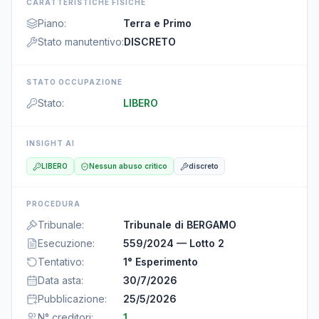
CARATTERISTICHE FISICHE
Piano
:
Terra e Primo
Stato manutentivo
:
DISCRETO
STATO OCCUPAZIONE
Stato
:
LIBERO
INSIGHT AI
LIBERO
Nessun abuso critico
discreto
PROCEDURA
Tribunale
:
Tribunale di BERGAMO
Esecuzione
:
559/2024 — Lotto 2
Tentativo
:
1° Esperimento
Data asta
:
30/7/2026
Pubblicazione
:
25/5/2026
N° creditori
:
1