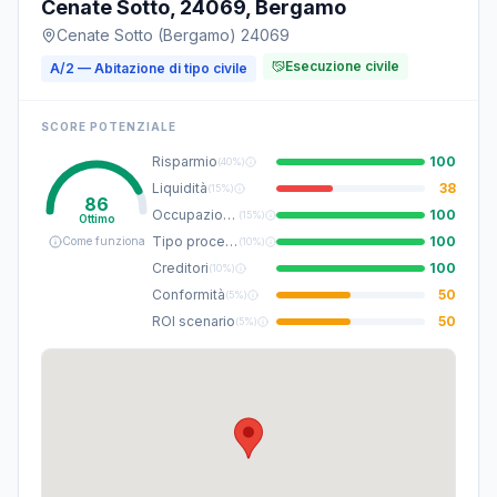
Cenate Sotto, 24069, Bergamo
Cenate Sotto (Bergamo) 24069
Esecuzione civile
A/2 — Abitazione di tipo civile
SCORE POTENZIALE
Risparmio
100
(
40%
)
Liquidità
38
(
15%
)
86
Occupazione
100
(
15%
)
Ottimo
Tipo procedura
100
Come funziona
(
10%
)
Creditori
100
(
10%
)
Conformità
50
(
5%
)
ROI scenario
50
(
5%
)