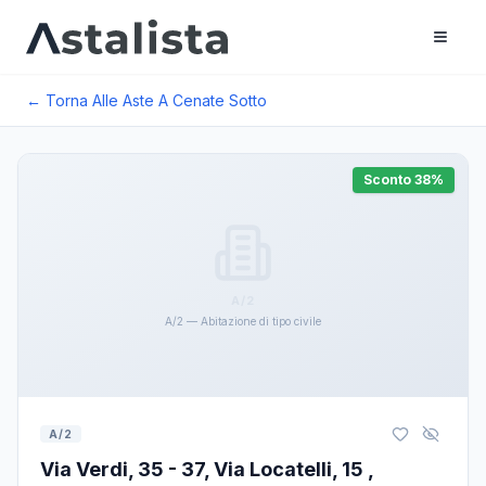
← Torna Alle Aste A
Cenate Sotto
Sconto
38
%
A/2
A/2 — Abitazione di tipo civile
A/2
Via Verdi, 35 - 37, Via Locatelli, 15 ,