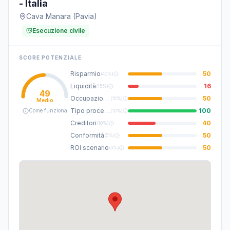
- Italia
Cava Manara (Pavia)
Esecuzione civile
SCORE POTENZIALE
Risparmio
50
(
40%
)
Liquidità
16
(
15%
)
49
Occupazione
50
(
15%
)
Medio
Tipo procedura
100
Come funziona
(
10%
)
Creditori
40
(
10%
)
Conformità
50
(
5%
)
ROI scenario
50
(
5%
)