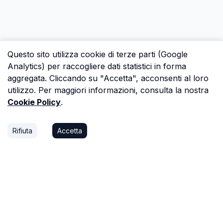
Questo sito utilizza cookie di terze parti (Google
Analytics) per raccogliere dati statistici in forma
aggregata. Cliccando su "Accetta", acconsenti al loro
utilizzo. Per maggiori informazioni, consulta la nostra
Cookie Policy
.
Rifiuta
Accetta
P.S.
Ogni ora che passi a cercare dati in una
perizia è un'ora che non dedichi a trovare il