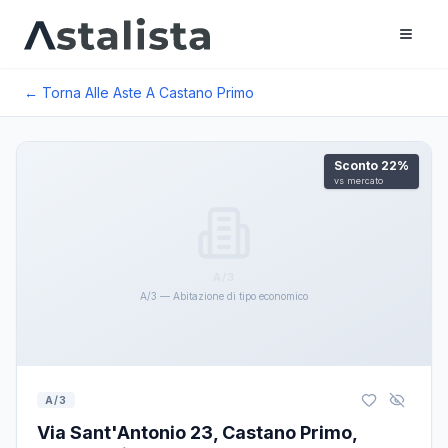
← Torna Alle Aste A
Castano Primo
Sconto
22
%
vs mercato
A/3
A/3 — Abitazione di tipo economico
A/3
Via Sant'Antonio 23, Castano Primo,