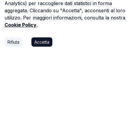
Analytics) per raccogliere dati statistici in forma
aggregata. Cliccando su "Accetta", acconsenti al loro
utilizzo. Per maggiori informazioni, consulta la nostra
Cookie Policy
.
Rifiuta
Accetta
P.S.
Ogni ora che passi a cercare dati in una
perizia è un'ora che non dedichi a trovare il
prossimo affare, o a stare con la tua famiglia.
Astalista ti restituisce quel tempo.
Riprenditelo.
Privacy Policy
Cookie Policy
Termini di Servizio