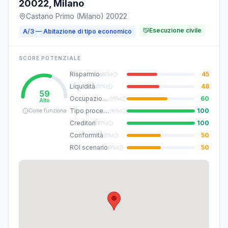
20022, Milano
Castano Primo (Milano) 20022
Esecuzione civile
A/3 — Abitazione di tipo economico
SCORE POTENZIALE
Risparmio
45
(
40%
)
Liquidità
48
(
15%
)
59
Occupazione
60
(
15%
)
Alto
Tipo procedura
100
Come funziona
(
10%
)
Creditori
100
(
10%
)
Conformità
50
(
5%
)
ROI scenario
50
(
5%
)