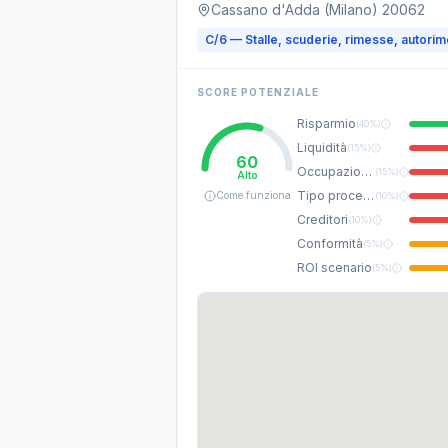
Cassano d'Adda (Milano) 20062
C/6 — Stalle, scuderie, rimesse, autori
SCORE POTENZIALE
Risparmio
(
40%
)
Liquidità
(
15%
)
60
Occupazione
(
15%
)
Alto
Tipo procedura
Come funziona
(
10%
)
Creditori
(
10%
)
Conformità
(
5%
)
ROI scenario
(
5%
)