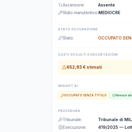
Ascensore
:
Assente
Stato manutentivo
:
MEDIOCRE
STATO OCCUPAZIONE
Stato
:
OCCUPATO SEN
COSTI OCCULTI E DECURTAZIONI
652,83 €
stimati
INSIGHT AI
OCCUPATO SENZA TITOLO
Nessun abu
PROCEDURA
Tribunale
:
Tribunale di MI
Esecuzione
:
419/2025 — Lot