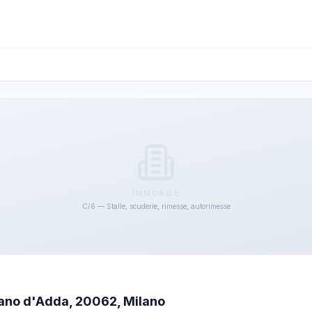
IMMOBILE
C/6 — Stalle, scuderie, rimesse, autorimesse
ssano d'Adda, 20062, Milano