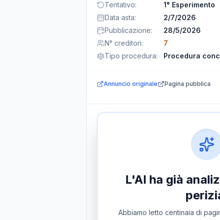
Tentativo
:
1° Esperimento
Data asta
:
2/7/2026
Pubblicazione
:
28/5/2026
N° creditori
:
7
Tipo procedura
:
Procedura conc
Annuncio originale
Pagina pubblica
L'AI ha già anal
perizi
Abbiamo letto centinaia di pagin