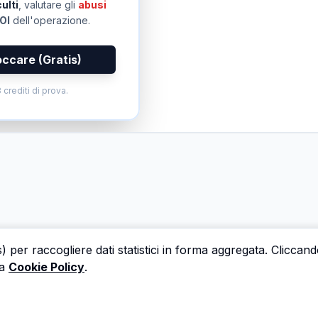
ulti
, valutare gli
abusi
OI
dell'operazione.
occare (Gratis)
 crediti di prova.
s) per raccogliere dati statistici in forma aggregata. Cliccan
a
Cookie Policy
.