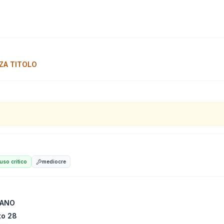
ZA TITOLO
so critico
mediocre
LANO
to 28