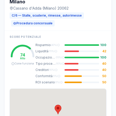
Milano
Cassano d'Adda (Milano) 20062
C/6 — Stalle, scuderie, rimesse, autorimesse
Procedura concorsuale
SCORE POTENZIALE
Risparmio
100
(
40%
)
Liquidità
42
(
15%
)
74
Occupazione
100
(
15%
)
Alto
Tipo procedura
40
Come funziona
(
10%
)
Creditori
40
(
10%
)
Conformità
50
(
5%
)
ROI scenario
50
(
5%
)