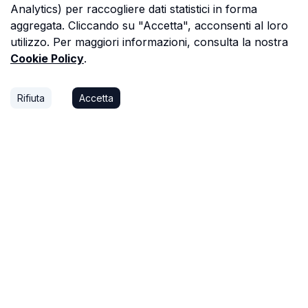
Analytics) per raccogliere dati statistici in forma
aggregata. Cliccando su "Accetta", acconsenti al loro
utilizzo. Per maggiori informazioni, consulta la nostra
Cookie Policy
.
Rifiuta
Accetta
P.S.
Ogni ora che passi a cercare dati in una
perizia è un'ora che non dedichi a trovare il
prossimo affare, o a stare con la tua famiglia.
Astalista ti restituisce quel tempo.
Riprenditelo.
Privacy Policy
Cookie Policy
Termini di Servizio