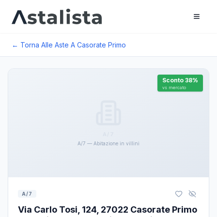
← Torna Alle Aste A
Casorate Primo
Sconto
38
%
vs mercato
A/7
A/7 — Abitazione in villini
A/7
Via Carlo Tosi, 124, 27022 Casorate Primo