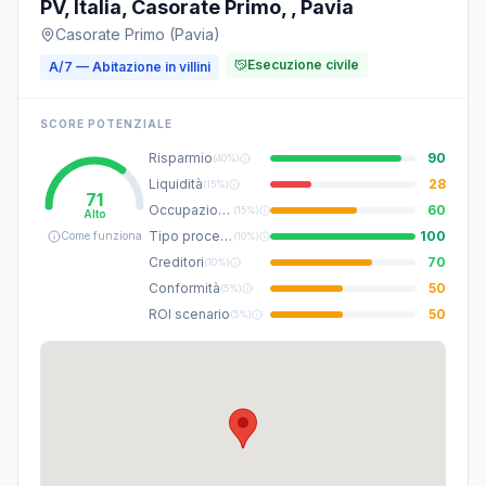
PV, Italia, Casorate Primo, , Pavia
Casorate Primo (Pavia)
Esecuzione civile
A/7 — Abitazione in villini
SCORE POTENZIALE
Risparmio
90
(
40%
)
Liquidità
28
(
15%
)
71
Occupazione
60
(
15%
)
Alto
Tipo procedura
100
Come funziona
(
10%
)
Creditori
70
(
10%
)
Conformità
50
(
5%
)
ROI scenario
50
(
5%
)