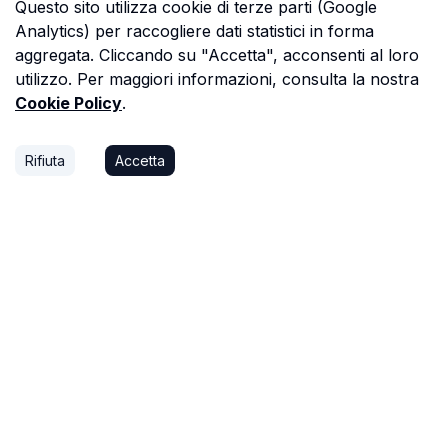
Questo sito utilizza cookie di terze parti (Google
Analytics) per raccogliere dati statistici in forma
aggregata. Cliccando su "Accetta", acconsenti al loro
utilizzo. Per maggiori informazioni, consulta la nostra
Cookie Policy
.
Rifiuta
Accetta
P.S.
Ogni ora che passi a cercare dati in una
perizia è un'ora che non dedichi a trovare il
prossimo affare, o a stare con la tua famiglia.
Astalista ti restituisce quel tempo.
Riprenditelo.
Privacy Policy
Cookie Policy
Termini di Servizio