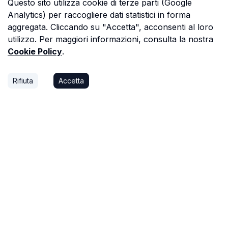
Questo sito utilizza cookie di terze parti (Google
Analytics) per raccogliere dati statistici in forma
aggregata. Cliccando su "Accetta", acconsenti al loro
utilizzo. Per maggiori informazioni, consulta la nostra
Cookie Policy
.
Rifiuta
Accetta
P.S.
Ogni ora che passi a cercare dati in una
perizia è un'ora che non dedichi a trovare il
prossimo affare, o a stare con la tua famiglia.
Astalista ti restituisce quel tempo.
Riprenditelo.
Privacy Policy
Cookie Policy
Termini di Servizio