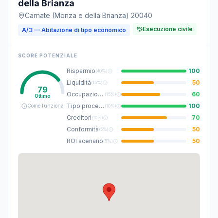
della Brianza
Carnate (Monza e della Brianza) 20040
Esecuzione civile
A/3 — Abitazione di tipo economico
SCORE POTENZIALE
Risparmio
100
(
40%
)
Liquidità
50
(
15%
)
79
Occupazione
60
(
15%
)
Ottimo
Tipo procedura
100
Come funziona
(
10%
)
Creditori
70
(
10%
)
Conformità
50
(
5%
)
ROI scenario
50
(
5%
)