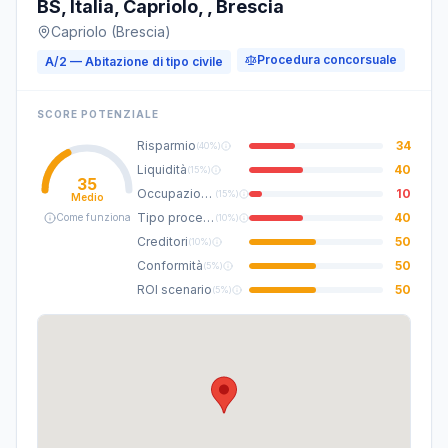
BS, Italia, Capriolo, , Brescia
Capriolo (Brescia)
Procedura concorsuale
A/2 — Abitazione di tipo civile
SCORE POTENZIALE
Risparmio
34
(
40%
)
Liquidità
40
(
15%
)
35
Occupazione
10
(
15%
)
Medio
Tipo procedura
40
Come funziona
(
10%
)
Creditori
50
(
10%
)
Conformità
50
(
5%
)
ROI scenario
50
(
5%
)