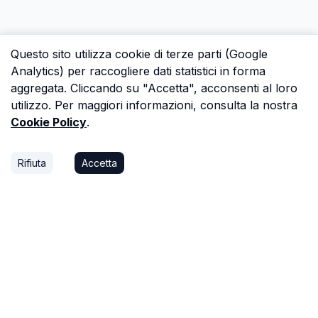
Questo sito utilizza cookie di terze parti (Google
Analytics) per raccogliere dati statistici in forma
aggregata. Cliccando su "Accetta", acconsenti al loro
utilizzo. Per maggiori informazioni, consulta la nostra
Cookie Policy
.
Rifiuta
Accetta
P.S.
Ogni ora che passi a cercare dati in una
perizia è un'ora che non dedichi a trovare il
prossimo affare, o a stare con la tua famiglia.