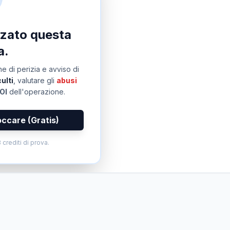
izzato questa
a.
e di perizia e avviso di
ulti
, valutare gli
abusi
OI
dell'operazione.
occare (Gratis)
 crediti di prova.