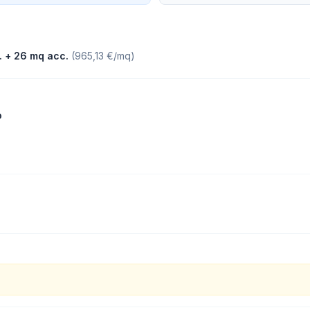
.
+ 26 mq acc.
(
965,13 €/mq
)
o