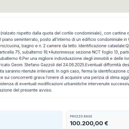
rialzato rispetto dalla quota del cortile condominiale), con cantina d
 piano seminterrato, posto all’interno di un edificio condominiale in 
o/cucina, bagno e n. 2 camere da letto. Identificazione catastale:Qu
rticella 75, subalterno 16;•Autorimessa: sezione NCT foglio 13, parti
ubalterno 6.Per una migliore individuazione degli immobili e delle lor
aricato Geom. Stefano Gazzoli del 24.06.2025.Eventuali difformità desc
ita saranno ritenute irrilevanti. In ogni caso, ferma la identificazione
te sui concorrenti grava l’onere di acquisire una perizia di stima aggi
sistenza di eventuali modificazioni urbanistiche intervenute successi
azione del presente avviso.
PREZZO BASE
100.200,00 €