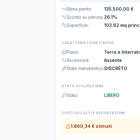
Stima perito
:
135.500,00 €
Sconto su perizia
:
26.1%
Superficie
:
103.82 mq princ
CARATTERISTICHE FISICHE
Piano
:
Terra e Interrat
Ascensore
:
Assente
Stato manutentivo
:
DISCRETO
STATO OCCUPAZIONE
Stato
:
LIBERO
COSTI OCCULTI E DECURTAZIONI
1.860,34 €
stimati