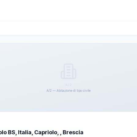
A/2
A/2 — Abitazione di tipo civile
o BS, Italia, Capriolo, , Brescia