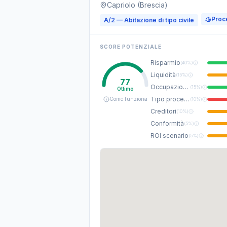
Capriolo (Brescia)
Proc
A/2 — Abitazione di tipo civile
SCORE POTENZIALE
Risparmio
(
40%
)
Liquidità
(
15%
)
77
Occupazione
(
15%
)
Ottimo
Tipo procedura
Come funziona
(
10%
)
Creditori
(
10%
)
Conformità
(
5%
)
ROI scenario
(
5%
)