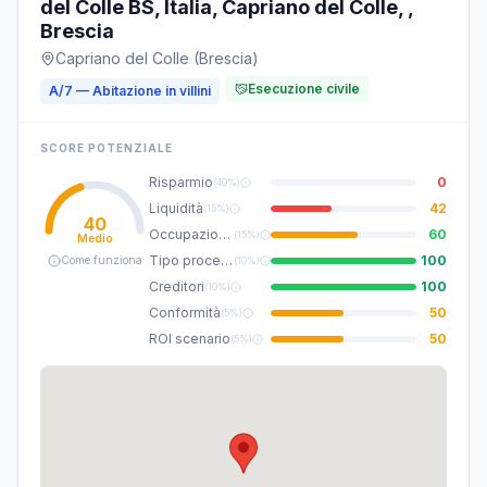
del Colle BS, Italia, Capriano del Colle, ,
Brescia
Capriano del Colle (Brescia)
Esecuzione civile
A/7 — Abitazione in villini
SCORE POTENZIALE
Risparmio
0
(
40%
)
Liquidità
42
(
15%
)
40
Occupazione
60
(
15%
)
Medio
Tipo procedura
100
Come funziona
(
10%
)
Creditori
100
(
10%
)
Conformità
50
(
5%
)
ROI scenario
50
(
5%
)