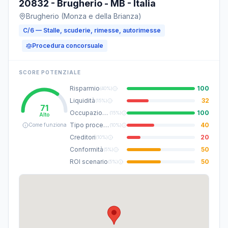
20832 - Brugherio - MB - Italia
Brugherio (Monza e della Brianza)
C/6 — Stalle, scuderie, rimesse, autorimesse
Procedura concorsuale
SCORE POTENZIALE
Risparmio
100
(
40%
)
Liquidità
32
(
15%
)
71
Occupazione
100
(
15%
)
Alto
Tipo procedura
40
Come funziona
(
10%
)
Creditori
20
(
10%
)
Conformità
50
(
5%
)
ROI scenario
50
(
5%
)