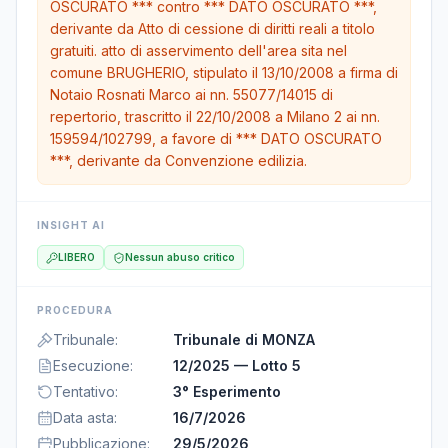
OSCURATO *** contro *** DATO OSCURATO ***,
derivante da Atto di cessione di diritti reali a titolo
gratuiti. atto di asservimento dell'area sita nel
comune BRUGHERIO, stipulato il 13/10/2008 a firma di
Notaio Rosnati Marco ai nn. 55077/14015 di
repertorio, trascritto il 22/10/2008 a Milano 2 ai nn.
159594/102799, a favore di *** DATO OSCURATO
***, derivante da Convenzione edilizia.
INSIGHT AI
LIBERO
Nessun abuso critico
PROCEDURA
Tribunale
:
Tribunale di MONZA
Esecuzione
:
12/2025 — Lotto 5
Tentativo
:
3° Esperimento
Data asta
:
16/7/2026
Pubblicazione
:
29/5/2026