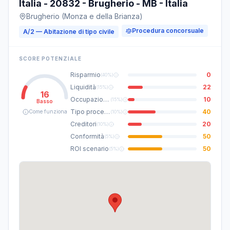
Italia - 20832 - Brugherio - MB - Italia
Brugherio (Monza e della Brianza)
Procedura concorsuale
A/2 — Abitazione di tipo civile
SCORE POTENZIALE
Risparmio
0
(
40%
)
Liquidità
22
(
15%
)
16
Occupazione
10
(
15%
)
Basso
Tipo procedura
40
Come funziona
(
10%
)
Creditori
20
(
10%
)
Conformità
50
(
5%
)
ROI scenario
50
(
5%
)