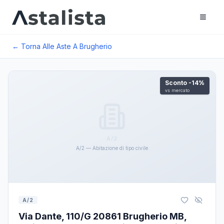
← Torna Alle Aste A
Brugherio
Sconto
-14
%
vs mercato
A/2
A/2 — Abitazione di tipo civile
A/2
Via Dante, 110/G 20861 Brugherio MB,