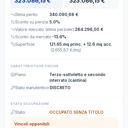
323.086,15 €
323.086,15 €
Stima perito
:
340.090,68 €
Sconto su perizia
:
5.0%
Valore mercato (stima parziale)
:
284.296,00 €
Sconto da mercato
:
-13.6%
Superficie
:
121.65 mq princ.
+ 12.6 mq acc.
(
2.655,87 €/mq
)
CARATTERISTICHE FISICHE
Piano
:
Terzo-sottotetto e secondo
interrato (cantina)
Stato manutentivo
:
DISCRETO
STATO OCCUPAZIONE
Stato
:
OCCUPATO SENZA TITOLO
Vincoli opponibili